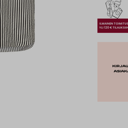
ILMAINEN TOIMITU
YLI 120 € TILAUKSII
Kirja
asiak