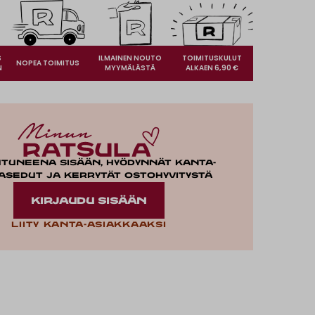
S
ILMAINEN NOUTO
TOIMITUSKULUT
NOPEA TOIMITUS
N
MYYMÄLÄSTÄ
ALKAEN 6,90 €
utuneena sisään, hyödynnät kanta-
asedut ja kerrytät ostohyvitystä
KIRJAUDU SISÄÄN
Liity kanta-asiakkaaksi