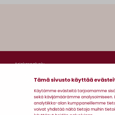
Asiakaspalvelu
Kanta-asiakkuus
Lahjakortti
Tämä sivusto käyttää evästei
Gomee Ratsula Café
Käytämme evästeitä tarjoamamme sisäll
sekä kävijämäärämme analysoimiseen. Li
analytiikka-alan kumppaneillemme tiet
voivat yhdistää näitä tietoja muihin tietoih