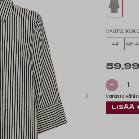
VALITSE KOK
44
46-4
59,99
-
1
Varasto vähis