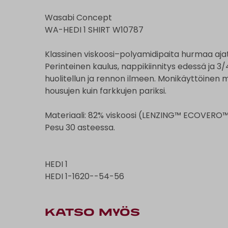
Wasabi Concept
WA-HEDI 1 SHIRT W10787
Klassinen viskoosi–polyamidipaita hurmaa ajat
Perinteinen kaulus, nappikiinnitys edessä ja 3/
huolitellun ja rennon ilmeen. Monikäyttöinen mall
housujen kuin farkkujen pariksi.
Materiaali: 82% viskoosi (LENZING™ ECOVERO™
Pesu 30 asteessa.
HEDI 1
HEDI 1-1620--54-56
KATSO MYÖS