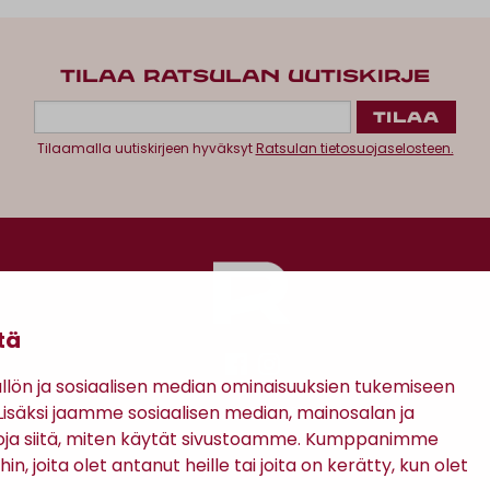
TILAA RATSULAN UUTISKIRJE
Tilaamalla uutiskirjeen hyväksyt
Ratsulan tietosuojaselosteen.
tä
ön ja sosiaalisen median ominaisuuksien tukemiseen
säksi jaamme sosiaalisen median, mainosalan ja
Antinkatu 17, 28100 Pori
oja siitä, miten käytät sivustoamme. Kumppanimme
in, joita olet antanut heille tai joita on kerätty, kun olet