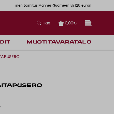
. 6,90€
ainen toimitus Manner-Suomeen yli 120 euron tilauksiin
Hae
0,00€
dit
Muotitavaratalo
ITAPUSERO
AITAPUSERO
n