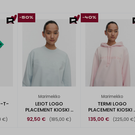
-50%
-40%
Marimekko
Marimekko
 -T-
LEIOT LOGO
TERMI LOGO
PLACEMENT KIOSKI -
PLACEMENT KIOSKI 
COLLEGEPUSE
HUPPARI
92,50 €
135,00 €
0 €)
(185,00 €)
(225,00 €