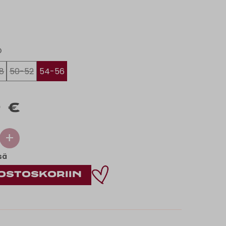
O
8
50-52
54-56
 €
+
sä