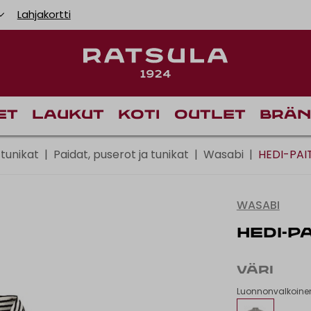
Lahjakortti
Toimituskulut alk
Ilm
et
Laukut
Koti
Outlet
Brän
 tunikat
|
Paidat, puserot ja tunikat
|
Wasabi
|
HEDI-PA
WASABI
HEDI-P
VÄRI
Luonnonvalkoine