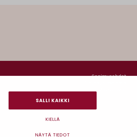
Sopimusehdot
Tietosuojaseloste
Maksutavat
SALLI KAIKKI
KIELLÄ
NÄYTÄ TIEDOT