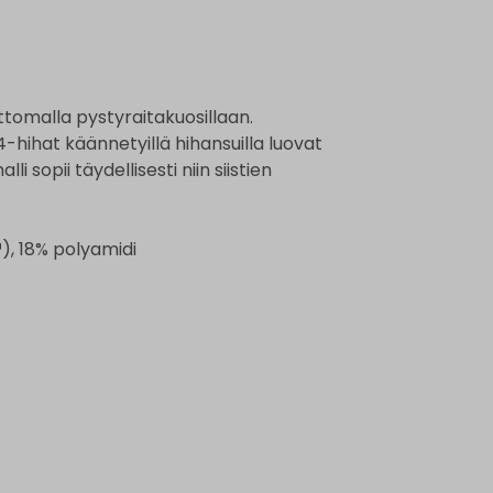
tomalla pystyraitakuosillaan.
4-hihat käännetyillä hihansuilla luovat
i sopii täydellisesti niin siistien
), 18% polyamidi