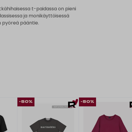
tkähihaisessa t-paidassa on pieni
klassisessa ja monikäyttöisessä
en pyöreä pääntie.
-50%
-50%