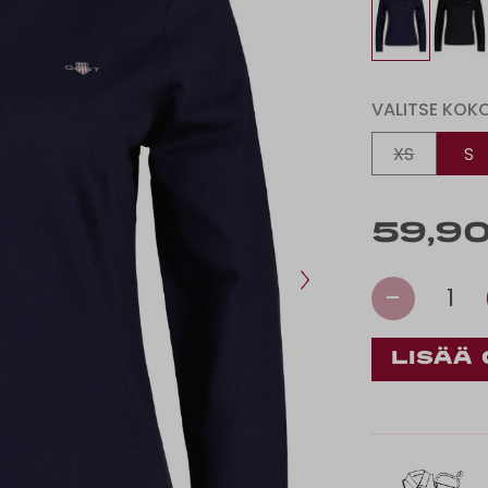
VALITSE KOK
XS
S
59,90
-
1