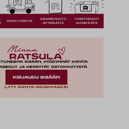
S
ILMAINEN NOUTO
TOIMITUSKULUT
NOPEA TOIMITUS
N
MYYMÄLÄSTÄ
ALKAEN 6,90 €
utuneena sisään, hyödynnät kanta-
asedut ja kerrytät ostohyvitystä
KIRJAUDU SISÄÄN
Liity kanta-asiakkaaksi