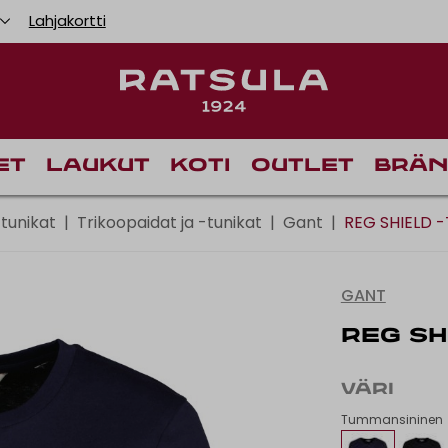
Lahjakortti
Toimituskulut alk
Ilm
et
Laukut
Koti
Outlet
Brän
 tunikat
|
Trikoopaidat ja -tunikat
|
Gant
|
REG SHIELD 
GANT
REG SH
VÄRI
Tummansininen