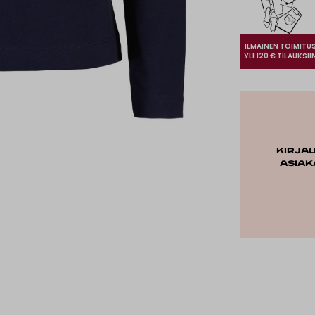
ILMAINEN TOIMITU
YLI 120 € TILAUKSII
Kirja
asiak