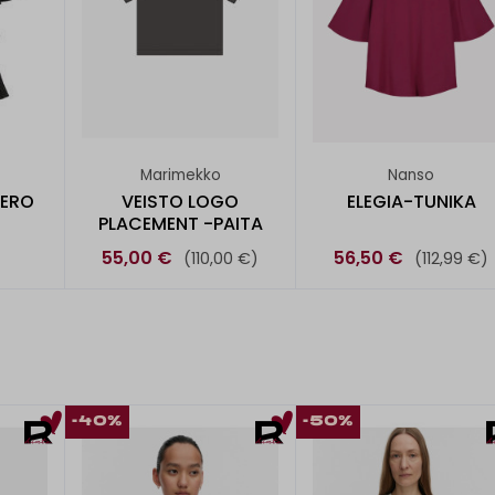
Marimekko
Nanso
SERO
VEISTO LOGO
ELEGIA-TUNIKA
PLACEMENT -PAITA
55,00 €
56,50 €
(110,00 €)
(112,99 €)
-40%
-50%