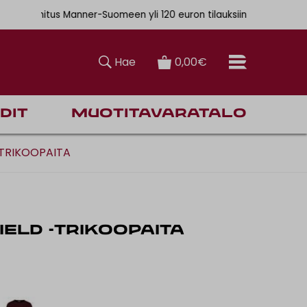
. 6,90€
ainen toimitus Manner-Suomeen yli 120 euron tilauksiin
Hae
0,00€
dit
Muotitavaratalo
-TRIKOOPAITA
IELD -TRIKOOPAITA