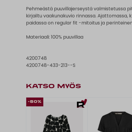
Pehmeästä puuvillajerseystä valmistetussa pi
kirjailtu vaakunakuvio rinnassa. Ajattomassa, 
paidassa on regular fit -mitoitus ja perintein
Materiaali: 100% puuvillaa
4200748
4200748-433-213--S
KATSO MYÖS
-50%