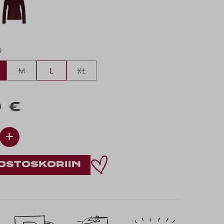
O
M
L
XL
 €
+