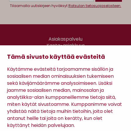
Tilaamalla uutiskirjeen hyväksyt
Ratsulan tietosuojaselosteen.
Asiakaspalvelu
Kanta-asiakkuus
Lahjakortti
Tämä sivusto käyttää evästeitä
Gomee Ratsula Café
Käytämme evästeitä tarjoamamme sisällön ja
Sopimusehdot
sosiaalisen median ominaisuuksien tukemiseen
Tietosuojaseloste
sekä kävijämäärämme analysoimiseen. Lisäksi
Maksutavat
jaamme sosiaalisen median, mainosalan ja
analytiikka-alan kumppaneillemme tietoja siitä,
miten käytät sivustoamme. Kumppanimme voivat
yhdistää näitä tietoja muihin tietoihin, joita olet
antanut heille tai joita on kerätty, kun olet
käyttänyt heidän palvelujaan.