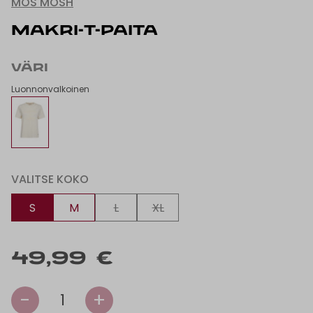
MOS MOSH
MAKRI-T-PAITA
VÄRI
Luonnonvalkoinen
VALITSE KOKO
S
M
L
XL
49,99 €
-
+
1