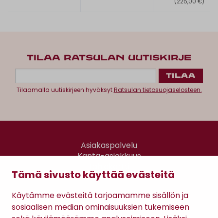
(225,00 €)
TILAA RATSULAN UUTISKIRJE
Tilaamalla uutiskirjeen hyväksyt
Ratsulan tietosuojaselosteen.
Asiakaspalvelu
Kanta-asiakkuus
Lahjakortti
Tämä sivusto käyttää evästeitä
Gomee Ratsula Café
Käytämme evästeitä tarjoamamme sisällön ja
Sopimusehdot
sosiaalisen median ominaisuuksien tukemiseen
Tietosuojaseloste