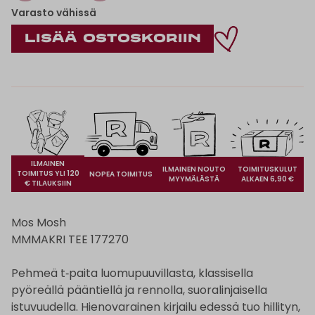
Varasto vähissä
ILMAINEN
ILMAINEN NOUTO
TOIMITUSKULUT
TOIMITUS YLI 120
NOPEA TOIMITUS
MYYMÄLÄSTÄ
ALKAEN 6,90 €
€ TILAUKSIIN
Mos Mosh
MMMAKRI TEE 177270
Pehmeä t‑paita luomupuuvillasta, klassisella
pyöreällä pääntiellä ja rennolla, suoralinjaisella
istuvuudella. Hienovarainen kirjailu edessä tuo hillityn,