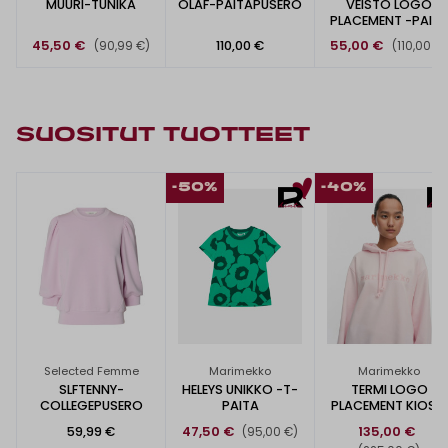
MUURI-TUNIKA
OLAF-PAITAPUSERO
VEISTO LOGO
PLACEMENT -PAIT
45,50 €
110,00 €
55,00 €
(90,99 €)
(110,00 €)
SUOSITUT TUOTTEET
-50%
-40%
Selected Femme
Marimekko
Marimekko
SLFTENNY-
HELEYS UNIKKO -T-
TERMI LOGO
COLLEGEPUSERO
PAITA
PLACEMENT KIOSKI
-HUPPARI
59,99 €
47,50 €
135,00 €
(95,00 €)