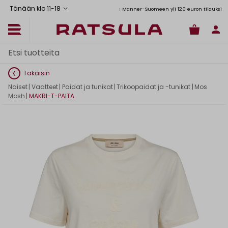
Tänään klo 11
-
18
Toimituskulut alk. 6,90€
Ilmainen toimitus Manner-Suomeen yli 120 euron tilauksiin
Takaisin
Naiset
|
Vaatteet
|
Paidat ja tunikat
|
Trikoopaidat ja -tunikat
|
Mos
Mosh
|
MAKRI-T-PAITA