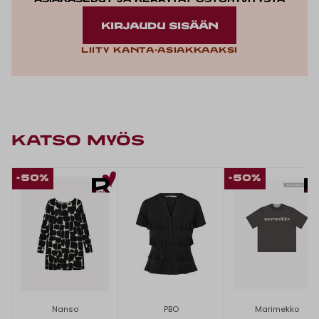
asiakasedut ja kerrytät ostohyvitystä
KIRJAUDU SISÄÄN
Liity kanta-asiakkaaksi
KATSO MYÖS
-50%
-50%
Nanso
PBO
Marimekko