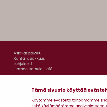
Asiakaspalvelu
Kanta-asiakkuus
Lahjakortti
Gomee Ratsula Café
Tämä sivusto käyttää evästei
Käytämme evästeitä tarjoamamme sisäll
sekä kävijämäärämme analysoimiseen. Li