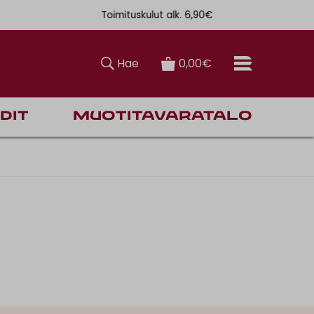
Toimituskulut alk. 6,90€
Ilmainen toi
Hae
0,00€
dit
Muotitavaratalo