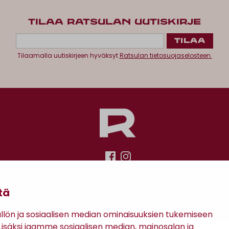
TILAA RATSULAN UUTISKIRJE
Tilaamalla uutiskirjeen hyväksyt
Ratsulan tietosuojaselosteen.
Antinkatu 17, 28100 Pori
tä
ön ja sosiaalisen median ominaisuuksien tukemiseen
säksi jaamme sosiaalisen median, mainosalan ja