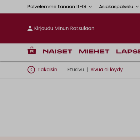
Palvelemme tänään 11
-
18
Asiakaspalvelu
Kirjaudu Minun Ratsulaan
Naiset
Miehet
Laps
Takaisin
Etusivu
|
Sivua ei löydy