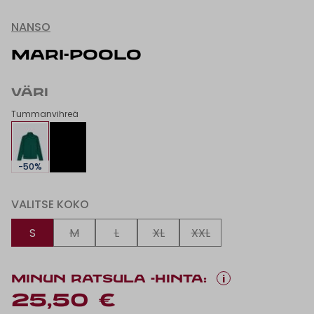
NANSO
MARI-POOLO
VÄRI
Tummanvihreä
-50%
VALITSE KOKO
S
M
L
XL
XXL
i
MINUN RATSULA -HINTA:
25,50 €