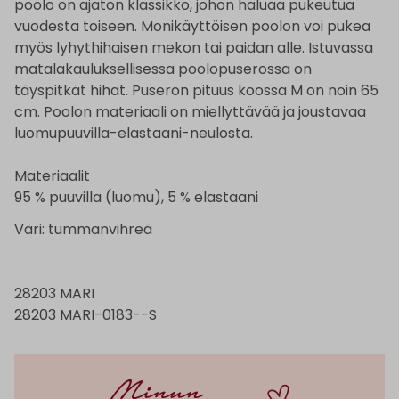
poolo on ajaton klassikko, johon haluaa pukeutua
vuodesta toiseen. Monikäyttöisen poolon voi pukea
myös lyhythihaisen mekon tai paidan alle. Istuvassa
matalakauluksellisessa poolopuserossa on
täyspitkät hihat. Puseron pituus koossa M on noin 65
cm. Poolon materiaali on miellyttävää ja joustavaa
luomupuuvilla-elastaani-neulosta.
Materiaalit
95 % puuvilla (luomu), 5 % elastaani
Väri: tummanvihreä
28203 MARI
28203 MARI-0183--S