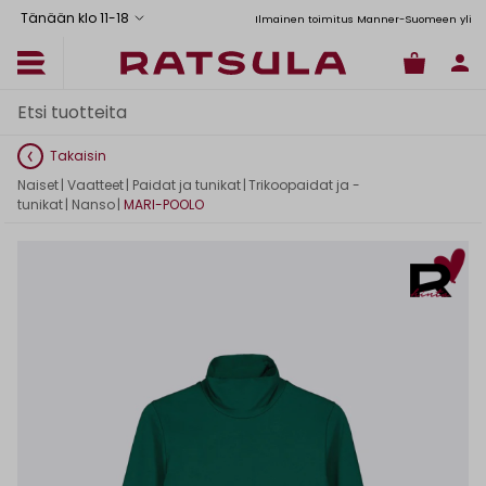
Tänään klo 11
-
18
Toimituskulut alk. 6,90€
Ilmainen toimitus Manner-Suomeen yli 120
Takaisin
Naiset
|
Vaatteet
|
Paidat ja tunikat
|
Trikoopaidat ja -
tunikat
|
Nanso
|
MARI-POOLO