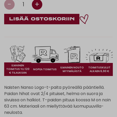
-
+
1
ILMAINEN
ILMAINEN NOUTO
TOIMITUSKULUT
TOIMITUS YLI 120
NOPEA TOIMITUS
MYYMÄLÄSTÄ
ALKAEN 6,90 €
€ TILAUKSIIN
Naisten Nanso Logo-t-paita pyöreällä pääntiellä.
Paidan hihat ovat 2/4 pituiset, helma on suora ja
sivuissa on halkiot. T-paidan pituus koossa M on noin
63 cm. Materiaali on miellyttävää luomupuuvilla-
neulosta.