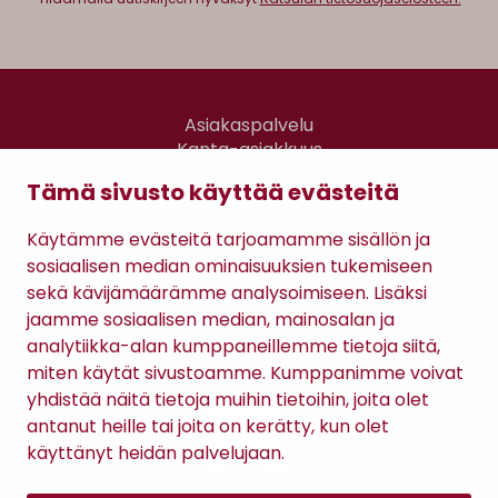
Asiakaspalvelu
Kanta-asiakkuus
Lahjakortti
Tämä sivusto käyttää evästeitä
Gomee Ratsula Café
Käytämme evästeitä tarjoamamme sisällön ja
Sopimusehdot
sosiaalisen median ominaisuuksien tukemiseen
Tietosuojaseloste
sekä kävijämäärämme analysoimiseen. Lisäksi
Maksutavat
jaamme sosiaalisen median, mainosalan ja
analytiikka-alan kumppaneillemme tietoja siitä,
miten käytät sivustoamme. Kumppanimme voivat
yhdistää näitä tietoja muihin tietoihin, joita olet
antanut heille tai joita on kerätty, kun olet
käyttänyt heidän palvelujaan.