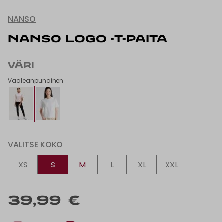
NANSO
NANSO LOGO -T-PAITA
VÄRI
Vaaleanpunainen
VALITSE KOKO
XS
S
M
L
XL
XXL
39,99 €