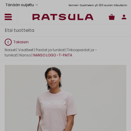
Tänään suljettu
Toimituskulut alk. 6,90€
Ilmainen toimitus Manner-Suomeen yli 120 euron tilauksiin
Takaisin
Naiset
|
Vaatteet
|
Paidat ja tunikat
|
Trikoopaidat ja -
tunikat
|
Nanso
|
NANSO LOGO -T-PAITA