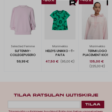
-50%
-40%
Selected Femme
Marimekko
Marimekko
SLFTENNY-
HELEYS UNIKKO -T-
TERMI LOGO
COLLEGEPUSERO
PAITA
PLACEMENT KIOSKI
-HUPPARI
59,99 €
47,50 €
135,00 €
(95,00 €)
(225,00 €)
TILAA RATSULAN UUTISKIRJE
Tilaamalla uutiskirjeen hyväksyt
Ratsulan tietosuojaselosteen.