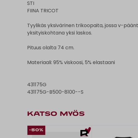
STI
FIINA TRICOT
Tyylikäs yksivärinen trikoopaita, jossa v-pään
yksityiskohtana yksi laskos.
Pituus olalta 74 cm.
Materiaali: 95% viskoosi, 5% elastaani
431175G
431175G-B500-8100--S
KATSO MYÖS
-50%