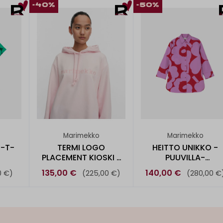
-40%
-50%
Marimekko
Marimekko
 -T-
TERMI LOGO
HEITTO UNIKKO -
PLACEMENT KIOSKI -
PUUVILLA-
HUPPARI
PELLAVAPAITA
135,00 €
140,00 €
0 €)
(225,00 €)
(280,00 €