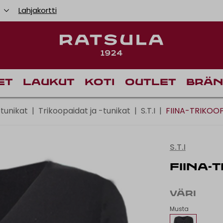
u
Lahjakortti
Toimituskulut alk
et
Laukut
Koti
Outlet
Brän
 tunikat
|
Trikoopaidat ja -tunikat
|
S.T.I
|
FIINA-TRIKOO
S.T.I
FIINA-
VÄRI
Musta