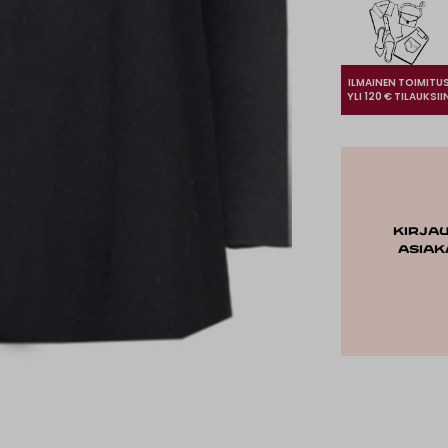
ILMAINEN TOIMITU
YLI 120 € TILAUKSII
Kirja
asiak