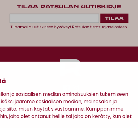
TILAA RATSULAN UUTISKIRJE
Tilaamalla uutiskirjeen hyväksyt
Ratsulan tietosuojaselosteen.
tä
ön ja sosiaalisen median ominaisuuksien tukemiseen
säksi jaamme sosiaalisen median, mainosalan ja
Antinkatu 17, 28100 Pori
oja siitä, miten käytät sivustoamme. Kumppanimme
in, joita olet antanut heille tai joita on kerätty, kun olet