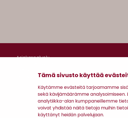
Asiakaspalvelu
Kanta-asiakkuus
Lahjakortti
Tämä sivusto käyttää evästei
Gomee Ratsula Café
Käytämme evästeitä tarjoamamme sisäll
sekä kävijämäärämme analysoimiseen. Li
analytiikka-alan kumppaneillemme tiet
voivat yhdistää näitä tietoja muihin tietoih
käyttänyt heidän palvelujaan.