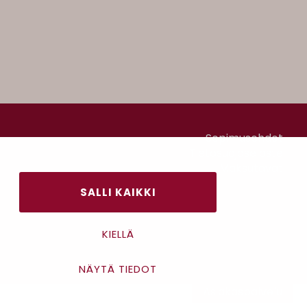
Sopimusehdot
Tietosuojaseloste
Maksutavat
SALLI KAIKKI
KIELLÄ
NÄYTÄ TIEDOT
Asiakaspalvelu