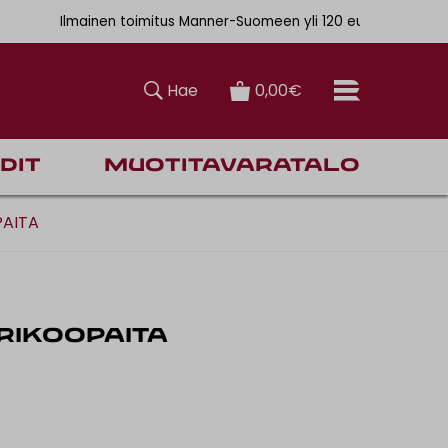
. 6,90€
Ilmainen toimitus Manner-Suomeen yli 120 euron tilauksiin
Hae
0,00€
dit
Muotitavaratalo
PAITA
TRIKOOPAITA