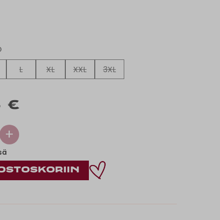
O
L
XL
XXL
3XL
 €
+
sä