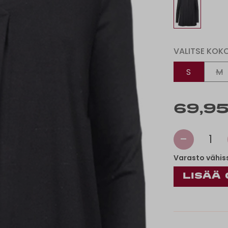
VALITSE KOK
S
M
69,95
-
1
Varasto vähis