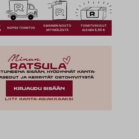
S
ILMAINEN NOUTO
TOIMITUSKULUT
NOPEA TOIMITUS
N
MYYMÄLÄSTÄ
ALKAEN 6,90 €
utuneena sisään, hyödynnät kanta-
asedut ja kerrytät ostohyvitystä
KIRJAUDU SISÄÄN
Liity kanta-asiakkaaksi