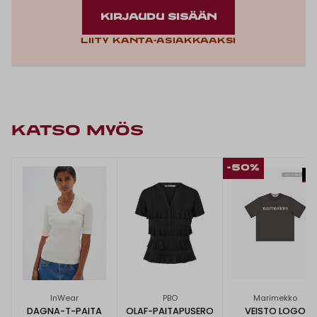
KIRJAUDU SISÄÄN
Liity kanta-asiakkaaksi
KATSO MYÖS
-50%
InWear
PBO
Marimekko
DAGNA-T-PAITA
OLAF-PAITAPUSERO
VEISTO LOGO