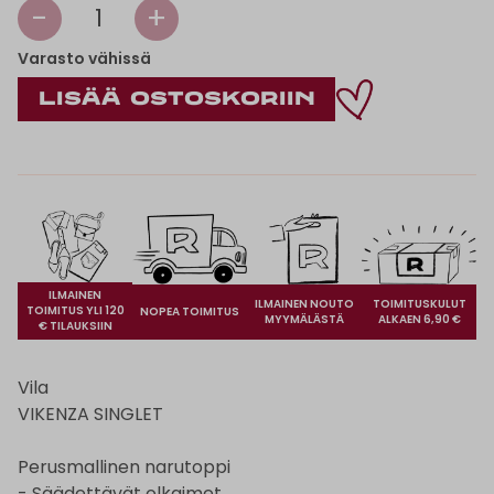
-
+
1
Varasto vähissä
ILMAINEN
ILMAINEN NOUTO
TOIMITUSKULUT
TOIMITUS YLI 120
NOPEA TOIMITUS
MYYMÄLÄSTÄ
ALKAEN 6,90 €
€ TILAUKSIIN
Vila
VIKENZA SINGLET
Perusmallinen narutoppi
- Säädettävät olkaimet