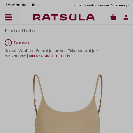
Tänään klo 11
-
18
Toimituskulut alk. 6,90€
Ilmainen toimitus Manner-Suomeen yli 120
Takaisin
Naiset
|
Vaatteet
|
Paidat ja tunikat
|
Trikoopaidat ja -
tunikat
|
Vila
|
VIKENZA SINGLET -TOPPI