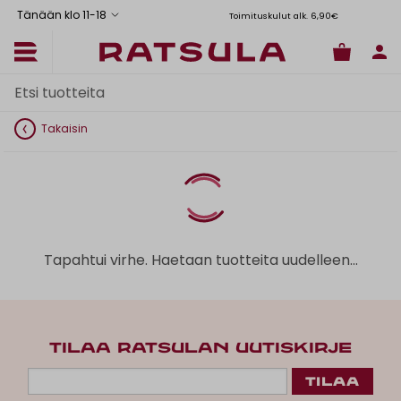
Tänään klo 11
-
18
Toimituskulut alk. 6,90€
Il
Takaisin
Tapahtui virhe. Haetaan tuotteita uudelleen...
TILAA RATSULAN UUTISKIRJE