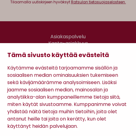
Tilaamalla uutiskirjeen hyväksyt
Ratsulan tietosuojaselosteen.
Asiakaspalvelu
Kanta-asiakkuus
Lahjakortti
Tämä sivusto käyttää evästeitä
Gomee Ratsula Café
Käytämme evästeitä tarjoamamme sisällön ja
Sopimusehdot
sosiaalisen median ominaisuuksien tukemiseen
Tietosuojaseloste
sekä kävijämäärämme analysoimiseen. Lisäksi
Maksutavat
jaamme sosiaalisen median, mainosalan ja
analytiikka-alan kumppaneillemme tietoja siitä,
miten käytät sivustoamme. Kumppanimme voivat
yhdistää näitä tietoja muihin tietoihin, joita olet
antanut heille tai joita on kerätty, kun olet
käyttänyt heidän palvelujaan.