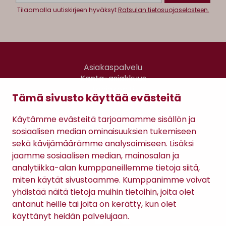
Tilaamalla uutiskirjeen hyväksyt
Ratsulan tietosuojaselosteen.
Asiakaspalvelu
Kanta-asiakkuus
Lahjakortti
Tämä sivusto käyttää evästeitä
Gomee Ratsula Café
Käytämme evästeitä tarjoamamme sisällön ja
Sopimusehdot
sosiaalisen median ominaisuuksien tukemiseen
Tietosuojaseloste
sekä kävijämäärämme analysoimiseen. Lisäksi
Maksutavat
jaamme sosiaalisen median, mainosalan ja
analytiikka-alan kumppaneillemme tietoja siitä,
miten käytät sivustoamme. Kumppanimme voivat
yhdistää näitä tietoja muihin tietoihin, joita olet
antanut heille tai joita on kerätty, kun olet
käyttänyt heidän palvelujaan.