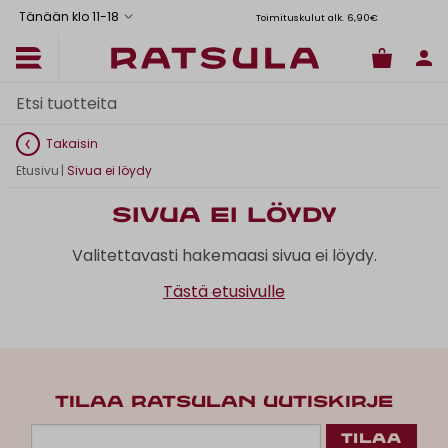
Tänään klo 11
-
18
Toimituskulut alk. 6,90€
Il
Takaisin
Etusivu
|
Sivua ei löydy
Sivua ei löydy
Valitettavasti hakemaasi sivua ei löydy.
Tästä etusivulle
TILAA RATSULAN UUTISKIRJE