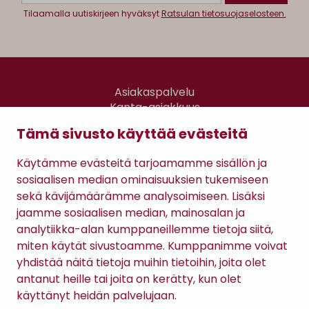
Tilaamalla uutiskirjeen hyväksyt
Ratsulan tietosuojaselosteen.
Asiakaspalvelu
Kanta-asiakkuus
Lahjakortti
Tämä sivusto käyttää evästeitä
Gomee Ratsula Café
Käytämme evästeitä tarjoamamme sisällön ja
Sopimusehdot
sosiaalisen median ominaisuuksien tukemiseen
Tietosuojaseloste
sekä kävijämäärämme analysoimiseen. Lisäksi
Maksutavat
jaamme sosiaalisen median, mainosalan ja
analytiikka-alan kumppaneillemme tietoja siitä,
miten käytät sivustoamme. Kumppanimme voivat
yhdistää näitä tietoja muihin tietoihin, joita olet
antanut heille tai joita on kerätty, kun olet
käyttänyt heidän palvelujaan.