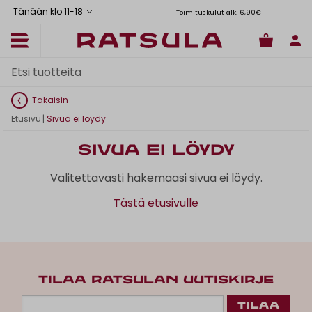
Tänään klo 11
-
18
Toimituskulut alk. 6,90€
Il
Takaisin
Etusivu
|
Sivua ei löydy
Sivua ei löydy
Valitettavasti hakemaasi sivua ei löydy.
Tästä etusivulle
TILAA RATSULAN UUTISKIRJE