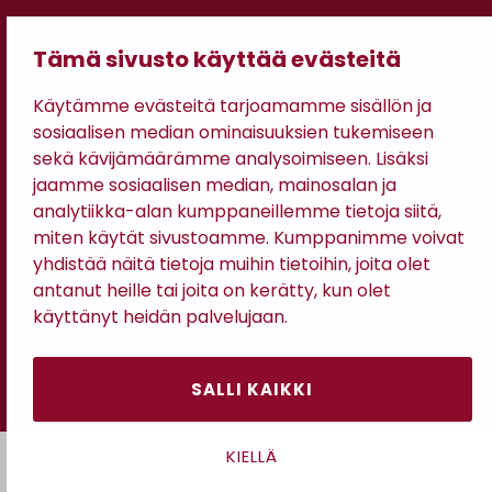
Sopimusehdot
Tietosuojaseloste
Tämä sivusto käyttää evästeitä
Maksutavat
Käytämme evästeitä tarjoamamme sisällön ja
sosiaalisen median ominaisuuksien tukemiseen
sekä kävijämäärämme analysoimiseen. Lisäksi
jaamme sosiaalisen median, mainosalan ja
analytiikka-alan kumppaneillemme tietoja siitä,
miten käytät sivustoamme. Kumppanimme voivat
yhdistää näitä tietoja muihin tietoihin, joita olet
antanut heille tai joita on kerätty, kun olet
käyttänyt heidän palvelujaan.
Antinkatu 17, 28100 Pori
SALLI KAIKKI
KIELLÄ