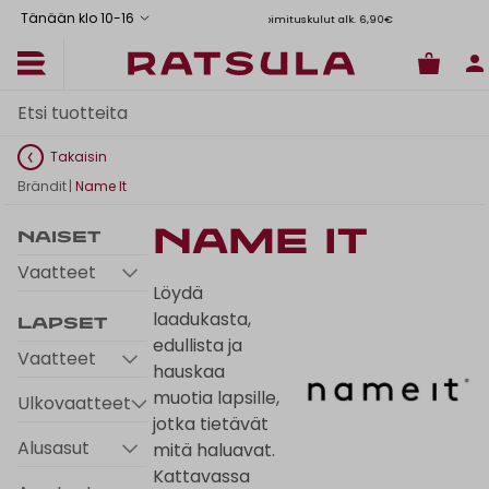
Tänään klo 10
-
16
Toimituskulut alk. 6,90€
Il
Takaisin
Brändit
|
Name It
Name It
Naiset
Vaatteet
Löydä
laadukasta,
Lapset
edullista ja
Vaatteet
hauskaa
muotia lapsille,
Ulkovaatteet
jotka tietävät
Alusasut
mitä haluavat.
Kattavassa