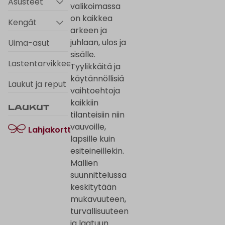
Asusteet
valikoimassa
on kaikkea
Kengät
arkeen ja
juhlaan, ulos ja
Uima-asut
sisälle.
Lastentarvikkeet
Tyylikkäitä ja
käytännöllisiä
Laukut ja reput
vaihtoehtoja
kaikkiin
Laukut
tilanteisiin niin
vauvoille,
Lahjakortti
lapsille kuin
esiteineillekin.
Mallien
suunnittelussa
keskitytään
mukavuuteen,
turvallisuuteen
ja laatuun.