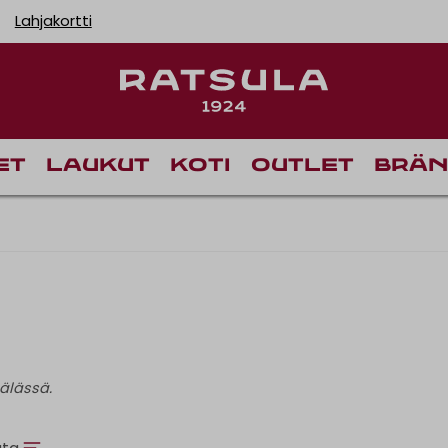
Lahjakortti
et
Laukut
Koti
Outlet
Brän
älässä.