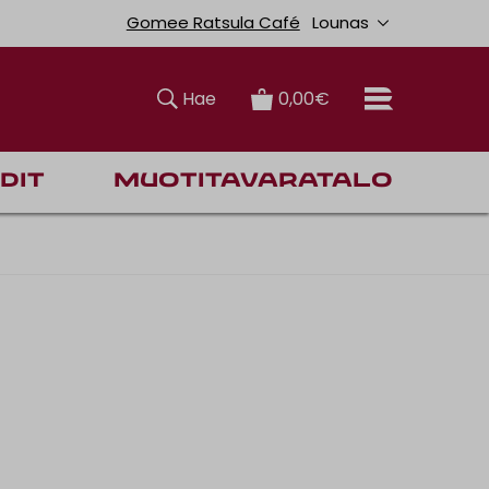
Lounas
Gomee Ratsula Café
Hae
0,00€
dit
Muotitavaratalo