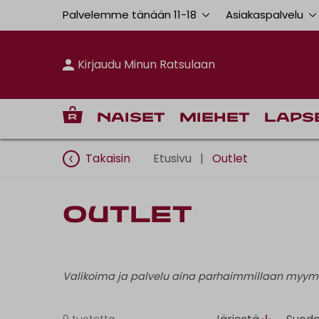
Palvelemme tänään 11
-
18
Asiakaspalvelu
Kirjaudu Minun Ratsulaan
Naiset
Miehet
Laps
Takaisin
Etusivu
|
Outlet
Outlet
Valikoima ja palvelu aina parhaimmillaan myym
0 tuotetta