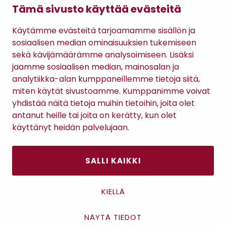
Lahjakortti
Tämä sivusto käyttää evästeitä
Gomee Ratsula Café
Käytämme evästeitä tarjoamamme sisällön ja
Sopimusehdot
sosiaalisen median ominaisuuksien tukemiseen
Tietosuojaseloste
sekä kävijämäärämme analysoimiseen. Lisäksi
Maksutavat
jaamme sosiaalisen median, mainosalan ja
analytiikka-alan kumppaneillemme tietoja siitä,
miten käytät sivustoamme. Kumppanimme voivat
yhdistää näitä tietoja muihin tietoihin, joita olet
antanut heille tai joita on kerätty, kun olet
käyttänyt heidän palvelujaan.
SALLI KAIKKI
Antinkatu 17, 28100 Pori
KIELLÄ
NÄYTÄ TIEDOT
Asiakaspalvelu