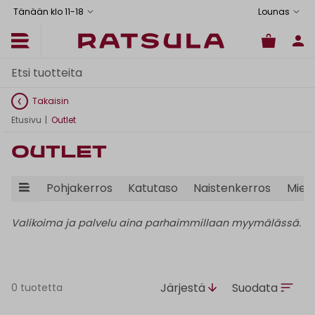
Tänään klo 11
-
18
Lounas
Takaisin
Etusivu
|
Outlet
Outlet
Pohjakerros
Katutaso
Naistenkerros
Mies
Valikoima ja palvelu aina parhaimmillaan myymälässä.
Järjestä
Suodata
0 tuotetta