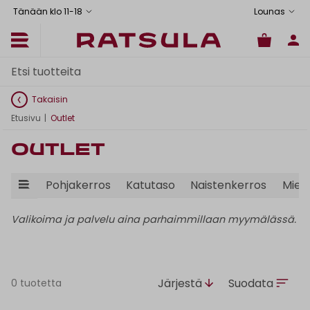
Tänään klo 11
-
18
Lounas
Takaisin
Etusivu
|
Outlet
Outlet
Pohjakerros
Katutaso
Naistenkerros
Mies
Valikoima ja palvelu aina parhaimmillaan myymälässä.
Järjestä
Suodata
0 tuotetta