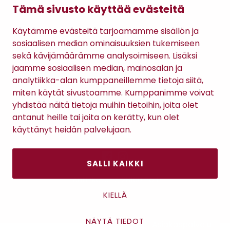
Lahjakortti
Tämä sivusto käyttää evästeitä
Gomee Ratsula Café
Käytämme evästeitä tarjoamamme sisällön ja
Sopimusehdot
sosiaalisen median ominaisuuksien tukemiseen
Tietosuojaseloste
sekä kävijämäärämme analysoimiseen. Lisäksi
Maksutavat
jaamme sosiaalisen median, mainosalan ja
analytiikka-alan kumppaneillemme tietoja siitä,
miten käytät sivustoamme. Kumppanimme voivat
yhdistää näitä tietoja muihin tietoihin, joita olet
antanut heille tai joita on kerätty, kun olet
käyttänyt heidän palvelujaan.
SALLI KAIKKI
Antinkatu 17, 28100 Pori
KIELLÄ
NÄYTÄ TIEDOT
Asiakaspalvelu